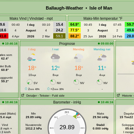
Ballaugh-Weather • Isle of Man
Maks Vind | Vindstød - mpt
Maks-Min temperatur °F
9.6
15.4
64.9°
59.7
00:40
I dag
00:10
00:45
I dag
07:45
18.6
24.2
77.5°
49.6
4
August
4
3
August
2
41.8
59.1
88.2°
28.0
4 Apr
2026
2 Mar
25 Jun
2026
14 Feb
Prognose
10:46:16
09:00:00
I dag
I nat
Mandag
Mandag nat
øles som
62.4°
Wet Bulb
18
12
18
11
°
°
°
°
60.8°
10
8
8
4
mpt
mpt
mpt
mpt
uggpunkt
59.2°
SV
NV
NV
NV
2
<2
-
-
mm
40%
mm
30%
Detaljer
- Tekster
- Fuld side
Historie
Barometer - inHg
10:46:16
10:46:16
29.5
stød (Maks)
Min
Maks
Dagsly
15.4 mpt
29.89 inHg
29.94 inHg
15 Tim22
29.0
30.0
Vind
Nuværende
Stabil
Solopga
29.89
.8 mph =
1012.2 hPa
0.000 inHg
05:44
28.5
30.5
9.3 km/h
I morge