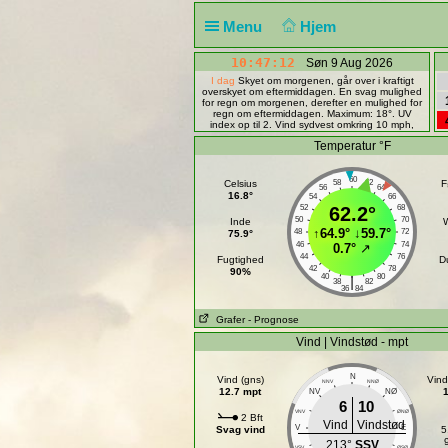
Menu
Hjem
10:47:12
Søn 9 Aug 2026
I dag
Skyet om morgenen, går over i kraftigt
overskyet om eftermiddagen. En svag mulighed
for regn om morgenen, derefter en mulighed for
regn om eftermiddagen. Maximum: 18°. UV
index op til 2. Vind sydvest omkring 10 mph,
vindstød op til 19 mph. Mulighed for nedbør 40
Temperatur °F
procent. Nedbør omkring 2 mm.
60
Celsius
58
62
F
56
64
16.8°
54
66
52
62.2°
68
50
70
Inde
↑
64.9°
↓
59.7°
48
72
75.9°
46
74
0.7°
↗
44
76
Fugtighed
D
42
78
90%
40
80
|
38
82
36
84
Grafer
- Prognose
Vind | Vindstød - mpt
N
Vind (gns)
Vind
NNV
NNØ
12.7 mpt
NV
NØ
6
10
VNV
ØNØ
2 Bft
Vind
Vindstød
V
E
Svag vind
5
213°
SSV
VSV
ØSØ