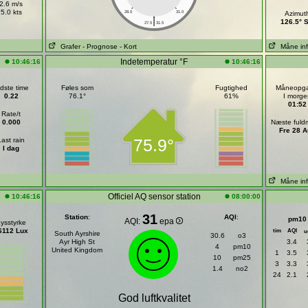
2.6 m/s
5.0 kts
28.0
31.0
Azimut
|
126.5° 
27.5
31.5
Grafer
- Prognose
- Kort
Måne in
Indetemperatur °F
10:46:16
10:46:16
dste time
Føles som
Fugtighed
Måneopg
0.22
76.1°
61%
I morge
01:52
Rate/t
0.000
Næste ful
Fre 28 A
75.9°
Last rain
I dag
Måne in
Officiel AQ sensor station
10:46:16
08:00:00
31
Station
:
AQI
:
pm10
AQI:
epa
ysstyrke
6112 Lux
tim
AQI
u
South Ayrshire
30.6
o3
Ayr High St
3.4
4
pm10
United Kingdom
1
3.5
10
pm25
3
3.3
1.4
no2
24
2.1
God luftkvalitet