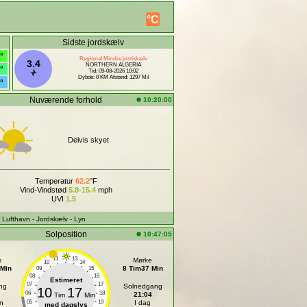
°C
Sidste jordskælv
°
Regional Mindre jordskælv
3.4
NORTHERN ALGERIA
°
Tid: 09-08-2026 10:02
Dybde: 0 KM Afstand: 1297 Mil
°
Nuværende forhold
10:20:00
Delvis skyet
Temperatur
62.2
°F
Vind-Vindstød
5.8-15.4
mph
UVI
1.5
- Lufthavn
- Jordskælv
- Lyn
Solposition
10:47:05
11
13
s
Mørke
10
14
 Min
8 Tim37 Min
09
15
08
16
Estimeret
07
17
ng
Solnedgang
10
17
06
18
21:04
Tim
Min
n
05
19
I dag
med dagslys