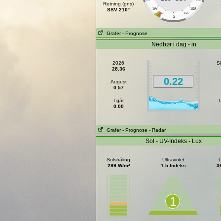
Retning (gns)
SV
SØ
SSV 210°
SSV
SSØ
S
Grafer
- Prognose
Nedbør i dag - in
2026
Si
28.36
0.22
August
0.57
I går
0.00
Grafer
- Prognose
- Radar
Sol - UV-Indeks - Lux
Solstråling
Ultraviolet
L
299 W/m²
1.5 Indeks
3
1