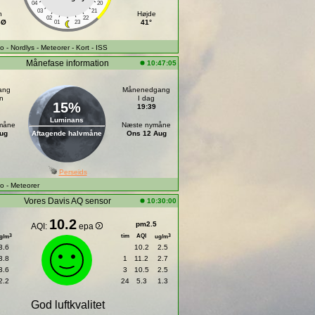
04
20
03
21
h
Højde
02
22
SØ
41°
01
23
fo
- Nordlys
- Meteorer
- Kort
- ISS
Månefase information
10:47:05
ang
Månenedgang
n
I dag
15%
19:39
Luminans
dmåne
Næste nymåne
ug
Aftagende halvmåne
Ons 12 Aug
Perseids
fo
- Meteorer
Vores Davis AQ sensor
10:30:00
10.2
pm2.5
AQI:
epa
tim
AQI
3
3
g/m
ug/m
3.6
10.2
2.5
3.8
1
11.2
2.7
3.6
3
10.5
2.5
2.2
24
5.3
1.3
God luftkvalitet